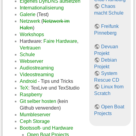
Eigenes DynDNS aufsetzen
Chaos
Internationalisierung
macht Schule
Galerie
(Test)
Netzwerk
(
Netzwerk im
Freifunk
Hafen
)
Pinneberg
Workshops
Hardware:
Faire Hardware
,
Devuan
Vertrauen
Projekt
Schule
Debian
Webserver
Projekt
Audiostreaming
System
Videostreaming
Rescue CD
Android
- Tips und Tricks
Linux from
TeX
: TexLive und TexStudio
Scratch
Raspberry
Git selber hosten
(kein
Open Boat
Github verwenden)
Projects
Mumbleserver
Ceph Storage
Bootssoft- und Hardware
Open Boat Projects