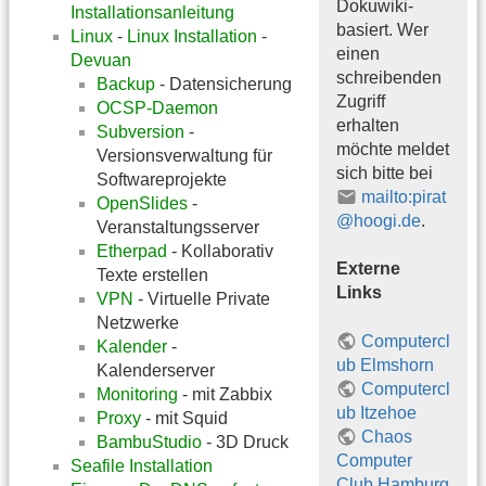
Dokuwiki-
Installationsanleitung
basiert. Wer
Linux
-
Linux Installation
-
einen
Devuan
schreibenden
Backup
- Datensicherung
Zugriff
OCSP-Daemon
erhalten
Subversion
-
möchte meldet
Versionsverwaltung für
sich bitte bei
Softwareprojekte
mailto:pirat
OpenSlides
-
@hoogi.de
.
Veranstaltungsserver
Etherpad
- Kollaborativ
Externe
Texte erstellen
Links
VPN
- Virtuelle Private
Netzwerke
Computercl
Kalender
-
ub Elmshorn
Kalenderserver
Computercl
Monitoring
- mit Zabbix
ub Itzehoe
Proxy
- mit Squid
Chaos
BambuStudio
- 3D Druck
Computer
Seafile Installation
Club Hamburg