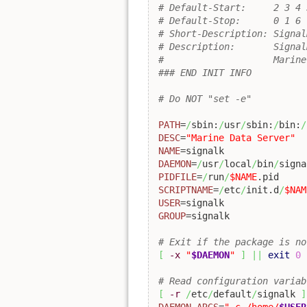
# Default-Start:     2 3 4 
# Default-Stop:      0 1 6
# Short-Description: Signal
# Description:       Signal
#                    Marine
### END INIT INFO
# Do NOT "set -e"
PATH
=
/
sbin:
/
usr
/
sbin:
/
bin:
/
DESC
=
"Marine Data Server"
NAME
DAEMON
=
/
usr
/
local
/
bin
/
PIDFILE
=
/
run
/
$NAME
SCRIPTNAME
=
/
etc
/
init.d
/
$NAM
USER
GROUP
=signalk

# Exit if the package is no
[
-x
"
$DAEMON
"
]
||
exit
0
# Read configuration variab
[
-r
/
etc
/
default
/
signalk 
]
DAEMON_ARGS
=
"-c /home/
$USER