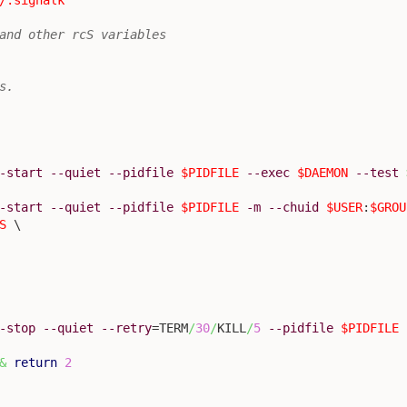
and other rcS variables
s.
-start
--quiet
--pidfile
$PIDFILE
--exec
$DAEMON
--test
-start
--quiet
--pidfile
$PIDFILE
-m
--chuid
$USER
:
$GROU
S
 \

-stop
--quiet
--retry
=TERM
/
30
/
KILL
/
5
--pidfile
$PIDFILE
&
return
2