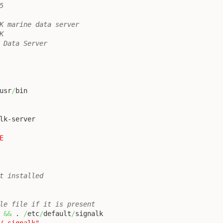
5
K marine data server
K
 Data Server
usr
/
E
t installed
le file if it is present
&&
 . 
/
etc
/
default
/
/.signalk"