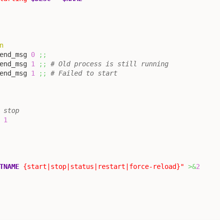
n
end_msg 
0
;;
end_msg 
1
;;
# Old process is still running
end_msg 
1
;;
# Failed to start
 stop
g 
1
TNAME
 {start|stop|status|restart|force-reload}"
>&
2