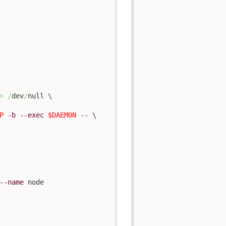
>
/
dev
/
null \

P
-b
--exec
$DAEMON
--
 \

--name
 node
