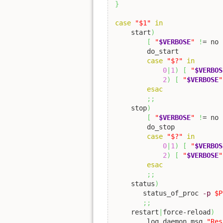
}
case
"$1"
in
    start
)
[
"
$VERBOSE
"
!
= no 
	do_start

case
"$?"
in
0
|
1
)
[
"
$VERBOS
2
)
[
"
$VERBOSE
"
esac
;;
    stop
)
[
"
$VERBOSE
"
!
= no 
	do_stop

case
"$?"
in
0
|
1
)
[
"
$VERBOS
2
)
[
"
$VERBOSE
"
esac
;;
    status
)
       status_of_proc 
-p
$P
;;
    restart
|
force-reload
)
	log_daemon_msg 
"Res