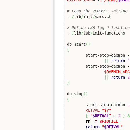
# Load the VERBOSE setting 
. 
/
lib
/
init
/
vars.sh

# Define LSB log_* function
. 
/
lib
/
lsb
/
init-functions

do_start
(
)
{
	start-stop-daemon 
-
||
return
1
	start-stop-daemon 
-
$DAEMON_ARG
||
return
2
}
do_stop
(
)
{
	start-stop-daemon 
-
RETVAL
=
"$?"
[
"
$RETVAL
"
 = 
2
]
&
rm
-f
$PIDFILE
return
"
$RETVAL
"