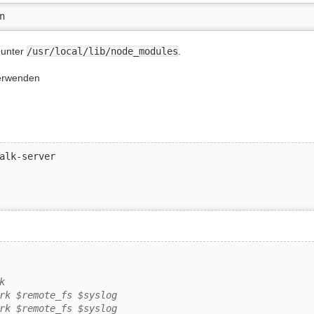
n
 unter
/usr/local/lib/node_modules
.
erwenden
alk-server

k
rk $remote_fs $syslog
rk $remote_fs $syslog