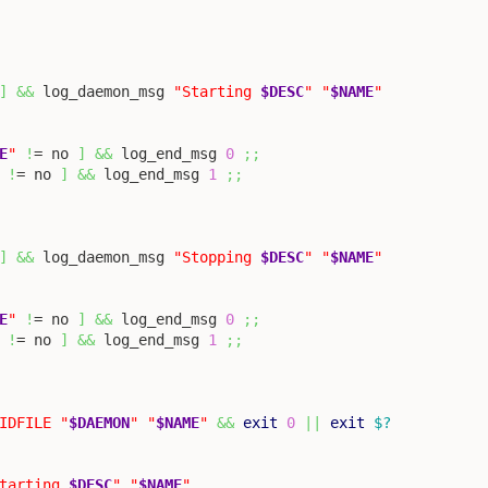
]
&&
 log_daemon_msg 
"Starting 
$DESC
"
"
$NAME
"
E
"
!
= no 
]
&&
 log_end_msg 
0
;;
!
= no 
]
&&
 log_end_msg 
1
;;
]
&&
 log_daemon_msg 
"Stopping 
$DESC
"
"
$NAME
"
E
"
!
= no 
]
&&
 log_end_msg 
0
;;
!
= no 
]
&&
 log_end_msg 
1
;;
IDFILE
"
$DAEMON
"
"
$NAME
"
&&
exit
0
||
exit
$?
tarting 
$DESC
"
"
$NAME
"