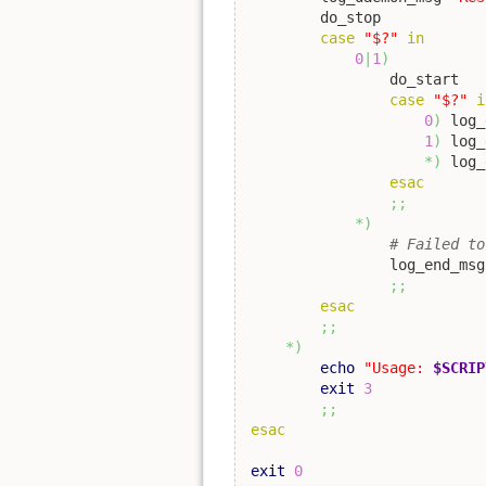
	do_stop

case
"$?"
in
0
|
1
)
		do_start

case
"$?"
i
0
)
 log_
1
)
 log_
*
)
 log_
esac
;;
*
)
# Failed to
		log_end_ms
;;
esac
;;
*
)
echo
"Usage: 
$SCRIP
exit
3
;;
esac
exit
0