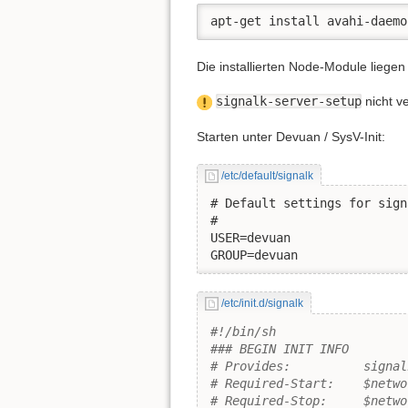
apt-get install avahi-daemo
Die installierten Node-Module liegen
signalk-server-setup
nicht v
Starten unter Devuan / SysV-Init:
/etc/default/signalk
# Default settings for sign
#

USER=devuan

GROUP=devuan
/etc/init.d/signalk
#!/bin/sh
### BEGIN INIT INFO
# Provides:          signal
# Required-Start:    $netwo
# Required-Stop:     $netwo