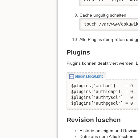
Cache ungültig schalten
touch /var/www/dokuwi
Alle Plugins überprüfen und g
Plugins
Plugins können deaktiviert werden. D
plugins.local.php
$plugins['authad']    = 0;

$plugins['authldap']  = 0;

$plugins['authmysql'] = 0;

$plugins['authpgsql'] = 0;
Revision löschen
Historie anzeigen und Revis
Datei aus dem Attic löschen