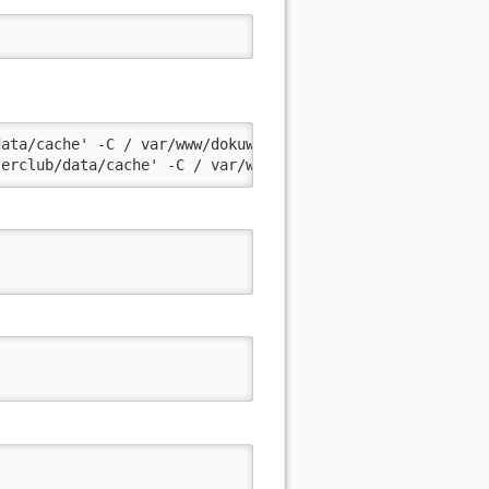
ata/cache' -C / var/www/dokuwiki

terclub/data/cache' -C / var/www/computerclub