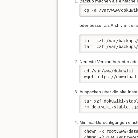
Backup machen als einfache 
cp -a /var/www/dokuwi
oder besser als Archiv mit ei
tar -czf /var/backups/
tar -czf /var/backups
Neueste Version herunterlad
cd /var/www/dokuwiki

wget https://download
Auspacken über die alte Instal
tar xzf dokuwiki-stabl
rm dokuwiki-stable.tg
Minimal-Berechtigungen einst
chown -R root:www-data
chmod -R g+w /var/www