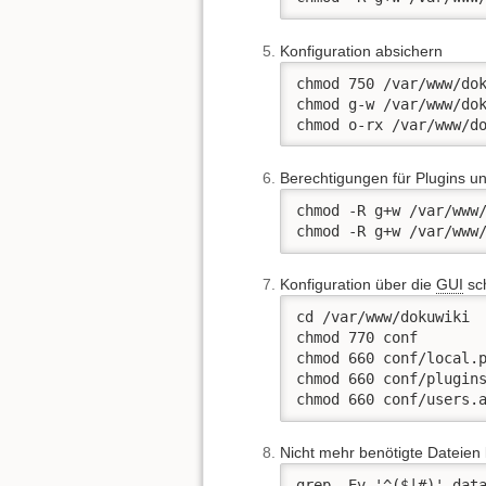
Konfiguration absichern
chmod 750 /var/www/dok
chmod g-w /var/www/dok
chmod o-rx /var/www/d
Berechtigungen für Plugins un
chmod -R g+w /var/www/
chmod -R g+w /var/www
Konfiguration über die
GUI
sc
cd /var/www/dokuwiki

chmod 770 conf

chmod 660 conf/local.p
chmod 660 conf/plugins
chmod 660 conf/users.
Nicht mehr benötigte Dateien 
grep -Ev '^($|#)' dat