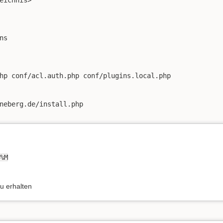
eichnis>

s

hp conf/acl.auth.php conf/plugins.local.php

neberg.de/install.php

%M
u erhalten