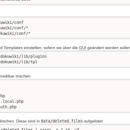
uwiki/conf

uwiki/conf/*

okuwiki/conf/*
d Templates einstellen, sofern sie über die
GUI
geändert werden solle
dokuwiki/lib/plugins

/dokuwiki/lib/tpl
hreibbar machen
hp

.local.php

auth.php
löschen. Diese sind in
data/deleted.files
aufgelistet
a/deleted.files | xargs -n 1 rm -vf