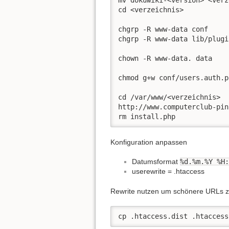
mv dokuwiki-<version> <verz
cd <verzeichnis>

chgrp -R www-data conf

chgrp -R www-data lib/plugin
chown -R www-data. data

chmod g+w conf/users.auth.p
cd /var/www/<verzeichnis>

http://www.computerclub-pin
rm install.php
Konfiguration anpassen
Datumsformat
%d.%m.%Y %H:
userewrite = .htaccess
Rewrite nutzen um schönere URLs z
cp .htaccess.dist .htaccess