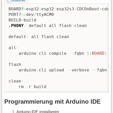
Makefile
BOARD?
=
esp32
:
esp32
:
esp32s3
:
CDCOnBoot
=
cdc
,
PORT?
=/
dev
/
ttyACM0

BUILD
=
.PHONY
:
 default all flash clean

default
:
 all flash clean

all
:
    arduino
-
cli compile 
--
fqbn 
$
(
BOARD
)
-
flash
:
    arduino
-
cli upload 
--
verbose 
--
fqbn 
$
clean
:
    rm 
-
r build
Programmierung mit Arduino IDE
Arduino IDE installieren