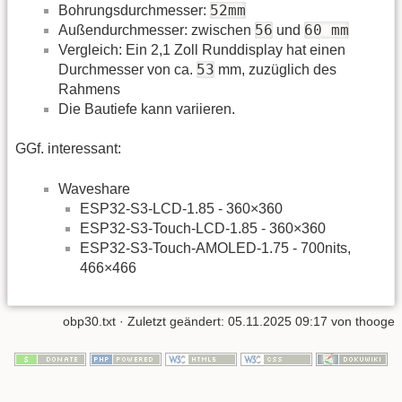
52mm
Bohrungsdurchmesser:
56
60 mm
Außendurchmesser: zwischen
und
Vergleich: Ein 2,1 Zoll Runddisplay hat einen
53
Durchmesser von ca.
mm, zuzüglich des
Rahmens
Die Bautiefe kann variieren.
GGf. interessant:
Waveshare
ESP32-S3-LCD-1.85 - 360×360
ESP32-S3-Touch-LCD-1.85 - 360×360
ESP32-S3-Touch-AMOLED-1.75 - 700nits,
466×466
obp30.txt
· Zuletzt geändert:
05.11.2025 09:17
von
thooge