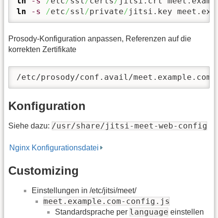
ln
-s
/
etc
/
ssl
/
certs
/
ln
-s
/
etc
/
ssl
/
private
/
jitsi.key meet.exa
Prosody-Konfiguration anpassen, Referenzen auf die
korrekten Zertifikate
/etc/prosody/conf.avail/meet.example.com.
Konfiguration
/usr/share/jitsi-meet-web-config
Siehe dazu:
Nginx Konfigurationsdatei
Customizing
Einstellungen in /etc/jitsi/meet/
meet.example.com-config.js
language
Standardsprache per
einstellen