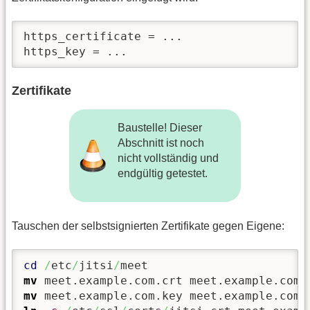
https_certificate = ...

https_key = ...
Zertifikate
Baustelle! Dieser
Abschnitt ist noch
nicht vollständig und
endgültig getestet.
Tauschen der selbstsignierten Zertifikate gegen Eigene:
cd
/
etc
/
jitsi
/
mv
mv